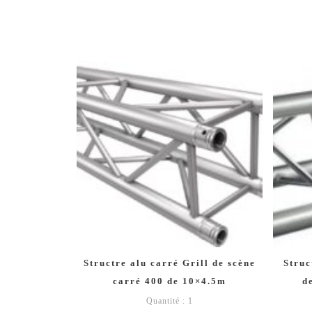
Structre alu carré Grill de scène
Struc
carré 400 de 10×4.5m
d
Quantité : 1