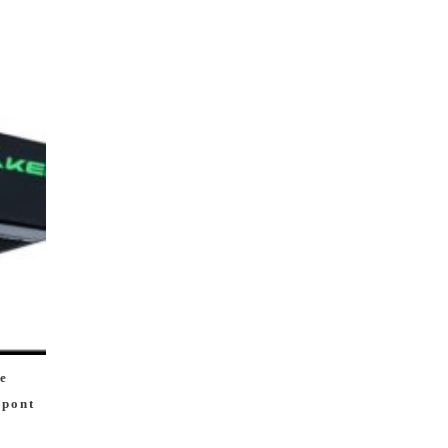
ne
pont