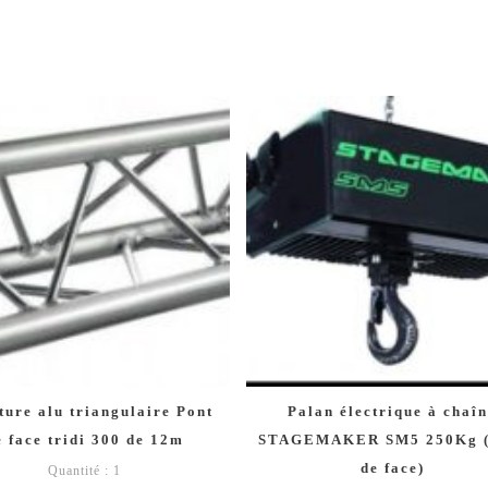
ture alu triangulaire Pont
Palan électrique à chaî
e face tridi 300 de 12m
STAGEMAKER SM5 250Kg (
de face)
Quantité : 1