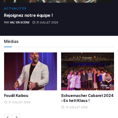
ACTUALITÉS
Rejoignez notre équipe !
PAR
VAL' EN SCÈNE
31 JUILLET 2026
Médias
Schuemacher Cabaret 2024
Concert du Nouvel An –
– Es hett Klass !
Buerekapall
31 JUILLET 2026
31 JUILLET 2026