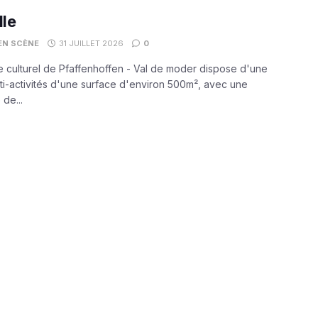
lle
 EN SCÈNE
31 JUILLET 2026
0
 culturel de Pfaffenhoffen - Val de moder dispose d'une
lti-activités d'une surface d'environ 500m², avec une
 de...