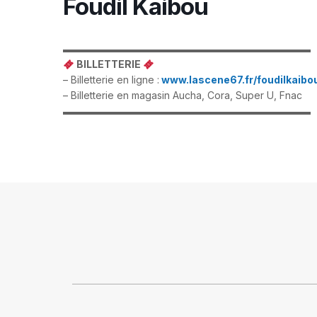
Foudil Kaibou
▬▬▬▬▬▬▬▬▬▬▬▬▬▬▬▬▬▬▬▬▬▬▬▬▬
BILLETTERIE
– Billetterie en ligne :
www.lascene67.fr/foudilkaibo
– Billetterie en magasin Aucha, Cora, Super U, Fnac
▬▬▬▬▬▬▬▬▬▬▬▬▬▬▬▬▬▬▬▬▬▬▬▬▬